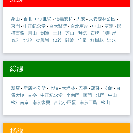
象山
-
台北101/世貿
-
信義安和
-
大安
-
大安森林公園
-
東門
-
中正紀念堂
-
台大醫院
-
台北車站
-
中山
-
雙連
-
民
權西路
-
圓山
-
劍潭
-
士林
-
芝山
-
明德
-
石牌
-
唭哩岸
-
奇岩
-
北投
-
復興崗
-
忠義
-
關渡
-
竹圍
-
紅樹林
-
淡水
綠線
新店
-
新店區公所
-
七張
-
大坪林
-
景美
-
萬隆
-
公館
-
台
電大樓
-
古亭
-
中正紀念堂
-
小南門
-
西門
-
北門
-
中山
-
松江南京
-
南京復興
-
台北小巨蛋
-
南京三民
-
松山
橘線