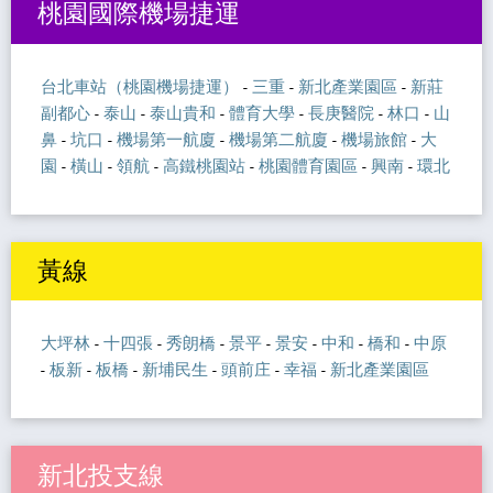
桃園國際機場捷運
台北車站（桃園機場捷運）
-
三重
-
新北產業園區
-
新莊
副都心
-
泰山
-
泰山貴和
-
體育大學
-
長庚醫院
-
林口
-
山
鼻
-
坑口
-
機場第一航廈
-
機場第二航廈
-
機場旅館
-
大
園
-
橫山
-
領航
-
高鐵桃園站
-
桃園體育園區
-
興南
-
環北
黃線
大坪林
-
十四張
-
秀朗橋
-
景平
-
景安
-
中和
-
橋和
-
中原
-
板新
-
板橋
-
新埔民生
-
頭前庄
-
幸福
-
新北產業園區
新北投支線