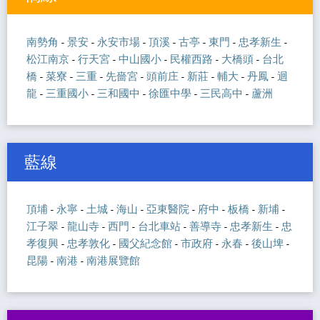
南勢角
-
景安
-
永安市場
-
頂溪
-
古亭
-
東門
-
忠孝新生
-
松江南京
-
行天宮
-
中山國小
-
民權西路
-
大橋頭
-
台北
橋
-
菜寮
-
三重
-
先嗇宮
-
頭前庄
-
新莊
-
輔大
-
丹鳳
-
迴
龍
-
三重國小
-
三和國中
-
徐匯中學
-
三民高中
-
蘆洲
藍線
頂埔
-
永寧
-
土城
-
海山
-
亞東醫院
-
府中
-
板橋
-
新埔
-
江子翠
-
龍山寺
-
西門
-
台北車站
-
善導寺
-
忠孝新生
-
忠
孝復興
-
忠孝敦化
-
國父紀念館
-
市政府
-
永春
-
後山埤
-
昆陽
-
南港
-
南港展覽館