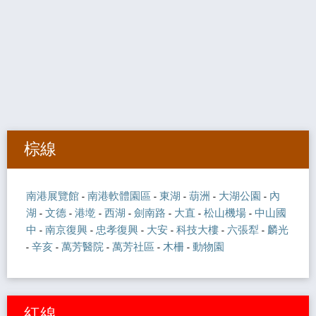
棕線
南港展覽館
-
南港軟體園區
-
東湖
-
葫洲
-
大湖公園
-
內
湖
-
文德
-
港墘
-
西湖
-
劍南路
-
大直
-
松山機場
-
中山國
中
-
南京復興
-
忠孝復興
-
大安
-
科技大樓
-
六張犁
-
麟光
-
辛亥
-
萬芳醫院
-
萬芳社區
-
木柵
-
動物園
紅線